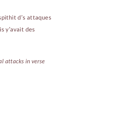
spithit d’s attaques
pis y’avait des
l attacks in verse