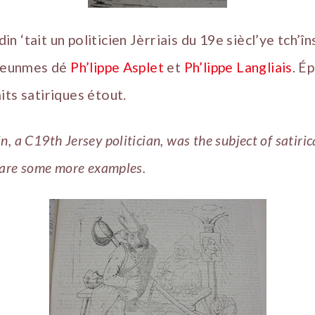
 ‘tait un politicien Jèrriais du 19e siècl’ye tch’în
lieunmes dé
Ph’lippe Asplet
et
Ph’lippe Langliais
. É
its satiriques étout.
 a C19th Jersey politician, was the subject of satirica
 are some more examples.