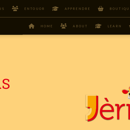
US
ENTOUOR
APPRENDRE
BOUTIQU
HOME
ABOUT
LEARN
AS