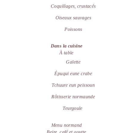
Coquillages, crustac
é
s
Oiseaux sauvages
Poissons
Dans la cuisine
À table
G
alette
É
puqui eune crabe
Tchuure eun peissoun
Rôtisserie normaunde
Teurgoule
Menu normand
Beire, caf
é et goutte