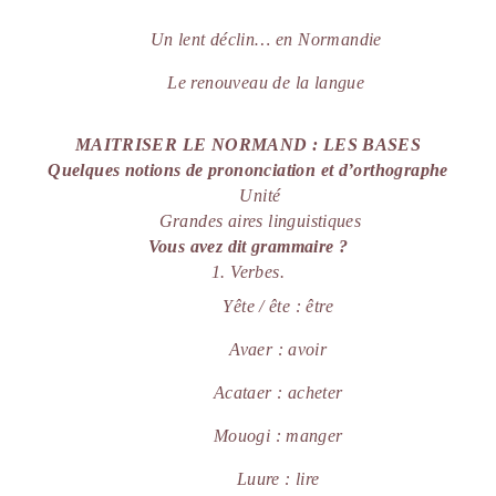
Un lent d
é
clin… en Normandie
Le renouveau de la langue
MAITRISER LE NORMAND : LES BASES
Quelques notions de prononciation et d’orthographe
Unit
é
Grandes aires linguistiques
Vous avez dit grammaire ?
1. Verbes.
Yête / ête
: être
Avaer
: avoir
Acataer
: acheter
Mouogi
: manger
Luure
: lire