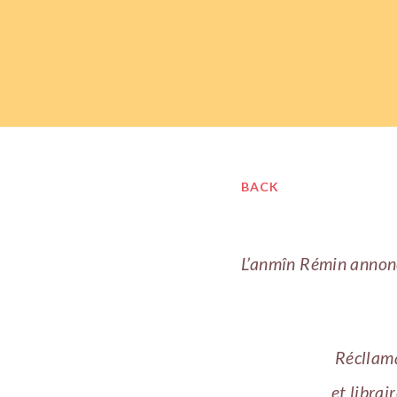
BACK
L’anmîn Rémin annon
Récllam
et librai