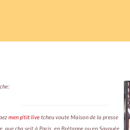
che:
aez
men p’tit live
tcheu voute Maison de la presse
re, que cha seit à Paris, en Brétanne ou en Savouée