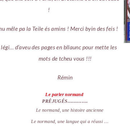
!
hu mêle pa la Teile és amins ! Merci byin des feis !
 légi… d’aveu des pages en bllaunc pour mette les
mots de tcheu vous !!!
Rémin
Le parler normand
PR
É
JUG
É
S………….
Le normand, une histoire ancienne
Le normand, une langue qui a r
é
ussi …