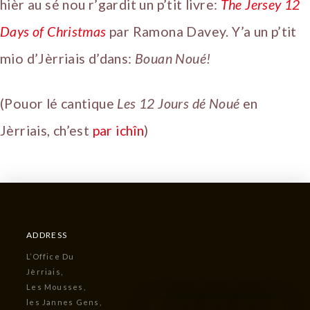
hièr au sé nou r’gardit un p’tit livre:
The Jersey 12
Days of Christmas
par Ramona Davey. Y’a un p’tit
mio d’Jèrriais d’dans:
Bouan Noué!
(Pouor lé cantique
Les 12 Jours dé Noué
en
Jèrriais, ch’est
par ichîn
)
ADDRESS
L’Office Du
Jèrriais,
Les Mousses,
les Jannes Gens,