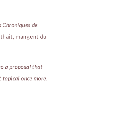
s Chroniques de
athaît, mangent du
to a proposal that
 topical once more.