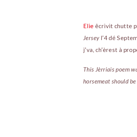
Elie
êcrivit chutte p
Jersey
l’4 dé Septem
j’va, ch’èrest à prop
This Jèrriais poem w
horsemeat should be 