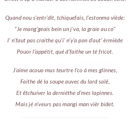
Quand nou s’entr’dit, tchiquefais, l’estonma viède:
“Je mang’geais bein un j’va, la graie au co”
I’ n’faut pas craithe qu’i’ n’y’a pon d’aut’ èrmiède
Pouor l’appétit, qué d’faithe un té fricot.
J’aime acouo mus teurtre l’co à mes glinnes,
Faithe dé la soupe auvec du lard salé,
Et êtchuiver la derniéthe d’mes lapinnes.
Mais jé n’veurs pas mangi man vièr bidet.