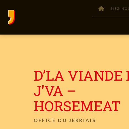
SIEZ NO
D’LA VIANDE 
J’VA –
HORSEMEAT
OFFICE DU JERRIAIS