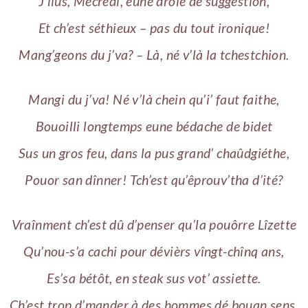
J’lius, Mêcrédi, eune drôle dé suggestion,
Et ch’est séthieux – pas du tout ironique!
Mang’geons du j’va? – Là, né v’là la tchestchion.
Mangi du j’va! Né v’là chein qu’i’ faut faithe,
Bouoilli longtemps eune bédache de bidet
Sus un gros feu, dans la pus grand’ chaûdgiéthe,
Pouor san dînner! Tch’est qu’êprouv’tha d’ité?
Vraînment ch’est dû d’penser qu’la pouôrre Lîzette
Qu’nou-s’a cachi pour dévièrs vîngt-chînq ans,
Es’sa bétôt, en steak sus vot’ assiette.
Ch’est trop d’mander à des hommes dé bouan sens.