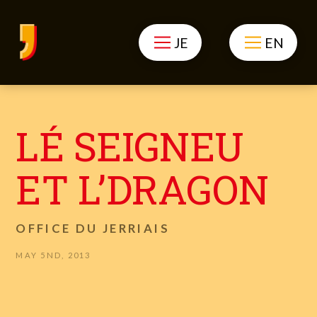
JE
EN
LÉ SEIGNEU
ET L’DRAGON
OFFICE DU JERRIAIS
MAY 5ND, 2013