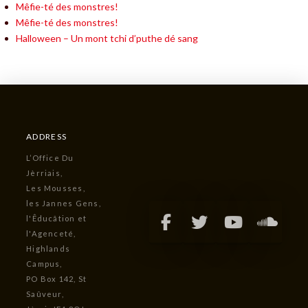
Mêfie-té des monstres!
Mêfie-té des monstres!
Halloween – Un mont tchi d’puthe dé sang
ADDRESS
L’Office Du
Jèrriais,
Les Mousses,
les Jannes Gens,
l'Êducâtion et
l'Agenceté,
Highlands
Campus,
PO Box 142, St
Saûveur,