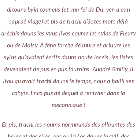
ditouns byin couneus (et, ma fei de Du, yen a eun
sapraé viage) et pis de trachi d’âotes mots déjà
dréchis dauns les vuus lives coume les syins de Fleury
ou de Moisy. A féne forche dé luure et arluure les
syins qu’avaient écrits dauns noute loceis, les listes
devenaient de pus en pus fournins. Aundré Smilly, li
itou qu’avait trachi dauns le temps, nous a bailli ses
cahyis. Enco pus dé dequei à rentraer dans la
méconnique !
Et pis, trachi les noums normaunds des pllauntes des
haies et des cllos, des ouésiâos dauns le cyil, des