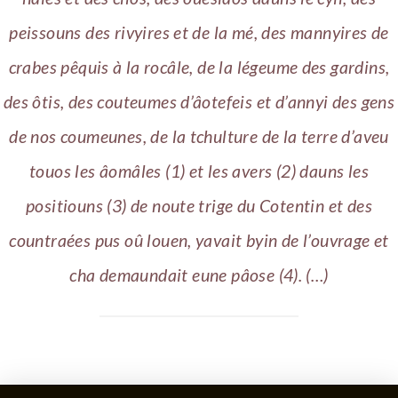
peissouns des rivyires et de la mé, des mannyires de
crabes pêquis à la rocâle, de la légeume des gardins,
des ôtis, des couteumes d’âotefeis et d’annyi des gens
de nos coumeunes, de la tchulture de la terre d’aveu
touos les âomâles (1) et les avers (2) dauns les
positiouns (3) de noute trige du Cotentin et des
countraées pus oû louen, yavait byin de l’ouvrage et
cha demaundait eune pâose (4). (…)