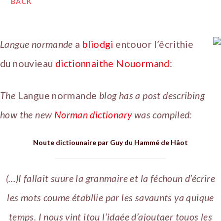
BACK
Langue normande
a
bliodgi
entouor l’êcrithie
du nouvieau
dictionnaithe Nouormand
:
The
Langue normande
blog has a post describing
how the new
Norman dictionary
was compiled:
Noute dictiounaire par Guy du Hammé de Hâot
(…)I fallait suure la granmaire et la féchoun d’écrire
les mots coume établlie par les savaunts ya quique
temps. I nous vint itou l’idaée d’ajoutaer touos les