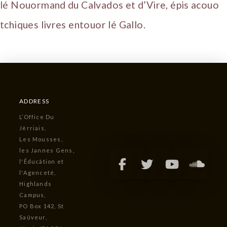
lé Nouormand du Calvados et d’Vire, épis acouo
tchiques livres entouor lé Gallo.
ADDRESS
L’Office Du
Jèrriais,
Les Mousses,
les Jannes Gens,
l'Êducâtion et
l'Agenceté,
Highlands
Campus,
PO Box 142, St
Saûveur,