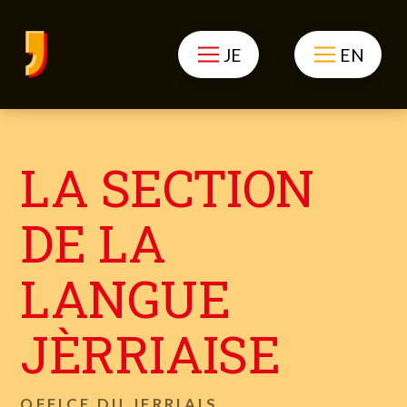
JE
EN
LA SECTION
DE LA
LANGUE
JÈRRIAISE
OFFICE DU JERRIAIS