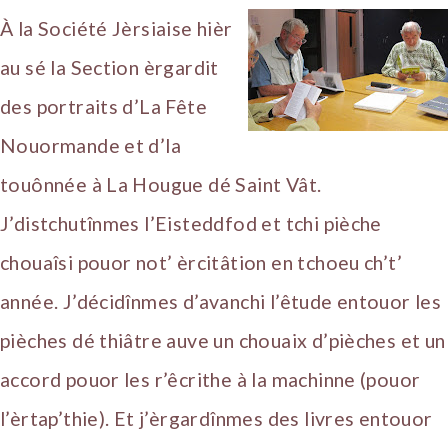
À la Société Jèrsiaise hièr
au sé la Section èrgardit
des portraits d’La Fête
Nouormande et d’la
touônnée à La Hougue dé Saint Vât.
J’distchutînmes l’Eisteddfod et tchi pièche
chouaîsi pouor not’ èrcitâtion en tchoeu ch’t’
année. J’décidînmes d’avanchi l’êtude entouor les
pièches dé thiâtre auve un chouaix d’pièches et un
accord pouor les r’êcrithe à la machinne (pouor
l’èrtap’thie). Et j’èrgardînmes des livres entouor