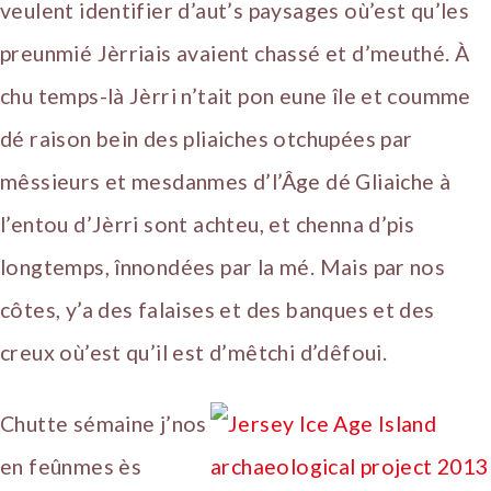
veulent identifier d’aut’s paysages où’est qu’les
preunmié Jèrriais avaient chassé et d’meuthé. À
chu temps-là Jèrri n’tait pon eune île et coumme
dé raison bein des pliaiches otchupées par
mêssieurs et mesdanmes d’l’Âge dé Gliaiche à
l’entou d’Jèrri sont achteu, et chenna d’pis
longtemps, înnondées par la mé. Mais par nos
côtes, y’a des falaises et des banques et des
creux où’est qu’il est d’mêtchi d’dêfoui.
Chutte sémaine j’nos
en feûnmes ès