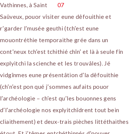
Vathinnes, à Saint
Saûveux, pouor vîsiter eune dêfouithie et
r’garder l’musée geuthi (tch’est eune
mouontréthie temporaithe grée dans un
cont’neux tch’est tchithié chîn’ et là à seule fîn
explyitchi la scienche et les trouvâles). Jé
vidgînmes eune présentâtion d’la dêfouithie
(ch’n’est pon qué j’sommes aufaits pouor
l’archéologie – ch’est qu’les bouonnes gens
d’l’archéologie nos explyitchîdrent tout bein
cliaithement) et deux-trais pièches littéthaithes
étout. Et j’têmes entchéthinnés d’pouver