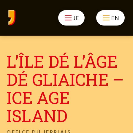
JE
EN
L’ÎLE DÉ L’ÂGE
DÉ GLIAICHE –
ICE AGE
ISLAND
OFFICE DU JERRIAIS