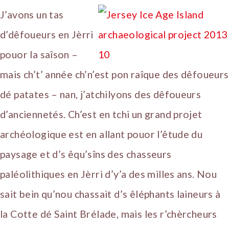
J’avons un tas
d’dêfoueurs en Jèrri
pouor la saîson –
mais ch’t’ année ch’n’est pon raîque des dêfoueurs
dé patates – nan, j’atchilyons des dêfoueurs
d’anciennetés. Ch’est en tchi un grand projet
archéologique est en allant pouor l’êtude du
paysage et d’s êqu’sîns des chasseurs
paléolithiques en Jèrri d’y’a des milles ans. Nou
sait bein qu’nou chassait d’s êléphants laineurs à
la Cotte dé Saint Brélade, mais les r’chèrcheurs