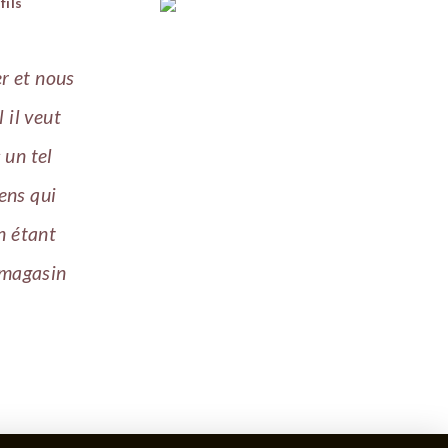
fils
er et nous
 il veut
 un tel
iens qui
n étant
l magasin