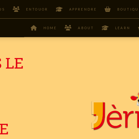
US
ENTOUOR
APPRENDRE
BOUTIQU
HOME
ABOUT
LEARN
 LE
E