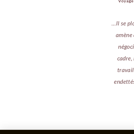
Voyage 
…Il se pl
amène d
négoci
cadre, 
travai
endettés