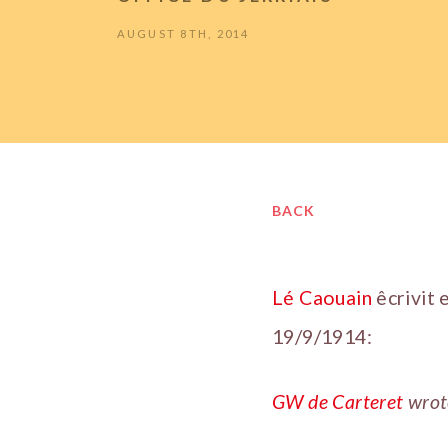
AUGUST 8TH, 2014
BACK
Lé Caouain
êcrivit 
19/9/1914:
GW de Carteret
wrote