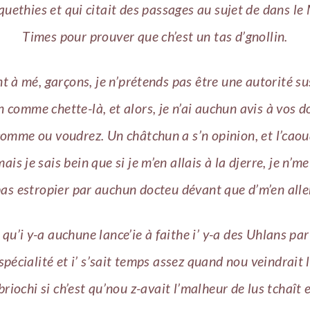
uethies et qui citait des passages au sujet de dans le
Times
pour prouver que ch’est un tas d’gnollin.
t à mé, garçons, je n’prétends pas être une autorité su
n comme chette-là, et alors, je n’ai auchun avis à vos d
comme ou voudrez. Un châtchun a s’n opinion, et l’caou
ais je sais bein que si je m’en allais à la djerre, je n’me
as estropier par auchun docteu dévant que d’m’en alle
t qu’i y-a auchune lance’ie à faithe i’ y-a des Uhlans par
 spécialité et i’ s’sait temps assez quand nou veindrait 
 briochi si ch’est qu’nou z-avait l’malheur de lus tchaît 