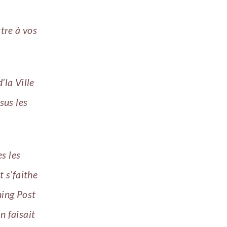
tre à vos
’la Ville
sus les
es les
t s’faithe
ing Post
n faisait