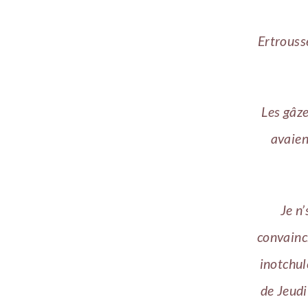
Ertrouss
Les gâze
avaien
Je n’
convaincr
inotchul
de Jeudi