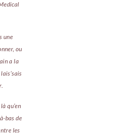
Medical
s une
onner, ou
ain a la
 lais’sais
r.
 là qu’en
là-bas de
entre les