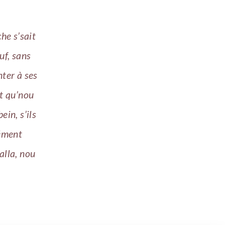
che s’sait
uf, sans
nter à ses
t qu’nou
ein, s’ils
yément
alla, nou