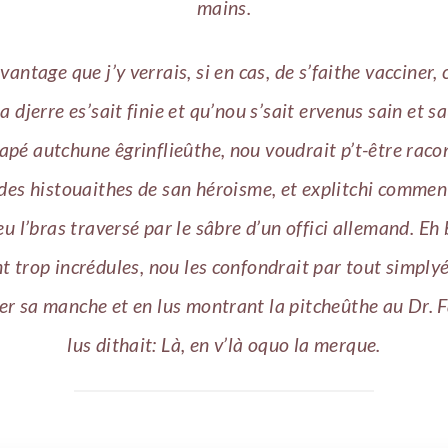
mains.
vantage que j’y verrais, si en cas, de s’faithe vacciner, 
a djerre es’sait finie et qu’nou s’sait ervenus sain et sa
apé autchune êgrinflieûthe, nou voudrait p’t-être raco
des histouaithes de san héroisme, et explitchi commen
eu l’bras traversé par le sâbre d’un offici allemand. Eh b
nt trop incrédules, nou les confondrait par tout simpl
er sa manche et en lus montrant la pitcheûthe au Dr. F
lus dithait: Là, en v’là oquo la merque.