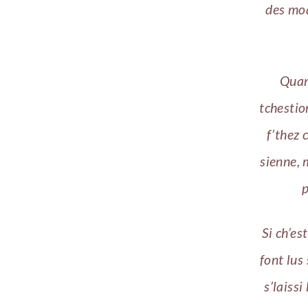
des moq
Quan
tchestio
f’thez 
sienne, m
p
Si ch’es
font lus
s’laissi