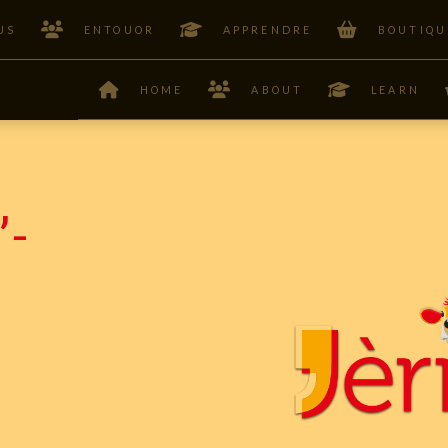
US
ENTOUOR
APPRENDRE
BOUTIQU
HOME
ABOUT
LEARN
’-