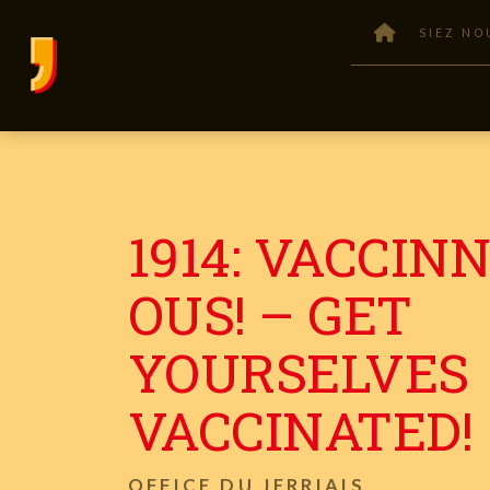
SIEZ NO
1914: VACCINN
OUS! – GET
YOURSELVES
VACCINATED!
OFFICE DU JERRIAIS