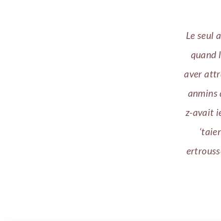
Le seul a
quand l
aver attr
anmins 
z-avait i
‘taie
ertrouss