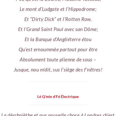
Le mont d’Ludgate et l’Hippodrome;
Et “Dirty Dick” et l’Rotten Row,
Et l’Grand Saint Paul avec san Dôme;
Et la Banque d’Angliéterre étou
Qu’est ernoummèe partout pour être
Absolument toute plienne de sous –
Jusque, nou m’dit, sus l’siège des f’nêtres!
Lé Q’min d’Fé Électrique
La dèrrhnièthe et pus nouvelle chose à Londres ch’est