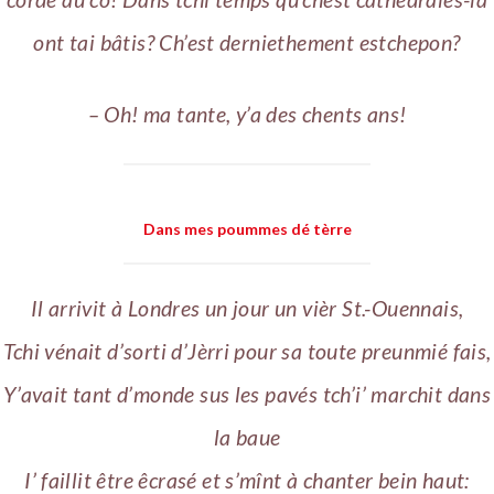
ont tai bâtis? Ch’est derniethement estchepon?
– Oh! ma tante, y’a des chents ans!
Dans mes poummes dé tèrre
Il arrivit à Londres un jour un vièr St.-Ouennais,
Tchi vénait d’sorti d’Jèrri pour sa toute preunmié fais,
Y’avait tant d’monde sus les pavés tch’i’ marchit dans
la baue
I’ faillit être êcrasé et s’mînt à chanter bein haut: