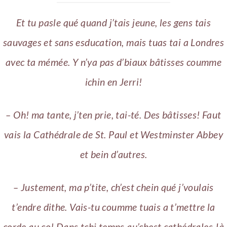
Et tu pasle qué quand j’tais jeune, les gens tais
sauvages et sans esducation, mais tuas tai a Londres
avec ta mémée. Y n’ya pas d’biaux bâtisses coumme
ichin en Jerri!
– Oh! ma tante, j’ten prie, tai-té. Des bâtisses! Faut
vais la Cathédrale de St. Paul et Westminster Abbey
et bein d’autres.
– Justement, ma p’tite, ch’est chein qué j’voulais
t’endre dithe. Vais-tu coumme tuais a t’mettre la
corde au co! Dans tchi temps qu’chest cathédrales-là