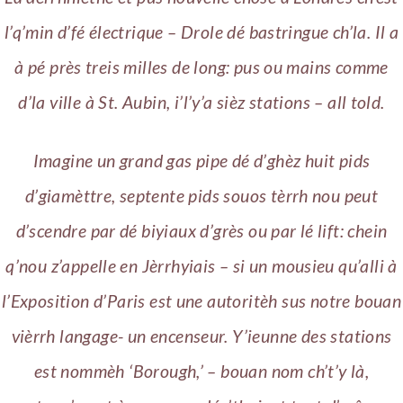
l’q’min d’fé électrique – Drole dé bastringue ch’la. Il a
à pé près treis milles de long: pus ou mains comme
d’la ville à St. Aubin, i’l’y’a sièz stations – all told.
Imagine un grand gas pipe dé d’ghèz huit pids
d’giamèttre, septente pids souos tèrrh nou peut
d’scendre par dé biyiaux d’grès ou par lé lift: chein
q’nou z’appelle en Jèrrhyiais – si un mousieu qu’alli à
l’Exposition d’Paris est une autoritèh sus notre bouan
vièrrh langage- un encenseur. Y’ieunne des stations
est nommèh ‘Borough,’ – bouan nom ch’t’y là,