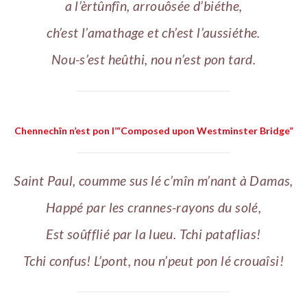
a l’èrtûnfîn, arrouôsée d’biéthe,
ch’est l’amathage et ch’est l’aussiéthe.
Nou-s’est heûthi, nou n’est pon tard.
Chennechîn n’est pon l’“Composed upon Westminster Bridge”
Saint Paul, coumme sus lé c’mîn m’nant à Damas,
Happé par les crannes-rayons du solé,
Est soûfflié par la lueu. Tchi pataflias!
Tchi confus! L’pont, nou n’peut pon lé crouaîsi!