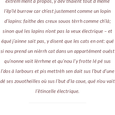
extrem’ment à propos, y dév’thaient tout d’même
l’êp’lé burrow car ch’est justement comme un lopin
d’lapins: faithe des creux souos tèrrh comme ch’là;
sinon qué les lapins n’ont pas la veux électrique – et
équé j’ainne sait pas, y disent que les cats en ont: qué
si nou prend un nièrrh cat dans un appartément ouést
qu’nonne vait lèrrhme et qu’nou l’y frotte lé pé sus
l’dos à larbours et pis mettrèh sen dait sus l’but d’une
dé ses zouotheilles où sus l’but d’la coue, qué n’ou vait
l’êtincelle électrique.