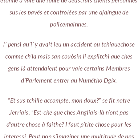
êtonné d’vaie une foule de deustrais chents personnes
sus les pavés et controlées par une djaingue de
policemainnes.
I’ pensi qu’i’ y avait ieu un accident ou tchiquechose
comme ch’la mais san couôsin li explitchi que ches
gens là attendaient pour vaie certains Membres
d’Parlement entrer au Numétho Dgix.
“Et sus tchille accompte, mon doux?” se fit notre
Jerriais. “Est-che que ches Angliais-là n’ont pas
d’autre chose à faithe? I faut p’tite chose pour les
interessi. Peut non s’imaginer une multitude de nos