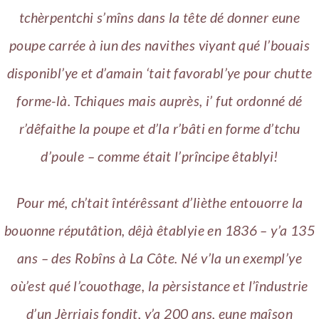
tchèrpentchi s’mîns dans la tête dé donner eune
poupe carrée à iun des navithes viyant qué l’bouais
disponibl’ye et d’amain ‘tait favorabl’ye pour chutte
forme-là. Tchiques mais auprès, i’ fut ordonné dé
r’dêfaithe la poupe et d’la r’bâti en forme d’tchu
d’poule – comme était l’prîncipe êtablyi!
Pour mé, ch’tait întérêssant d’lièthe entouorre la
bouonne réputâtion, dêjà êtablyie en 1836 – y’a 135
ans – des Robîns à La Côte. Né v’la un exempl’ye
où’est qué l’couothage, la pèrsistance et l’îndustrie
d’un Jèrriais fondit, y’a 200 ans, eune maîson