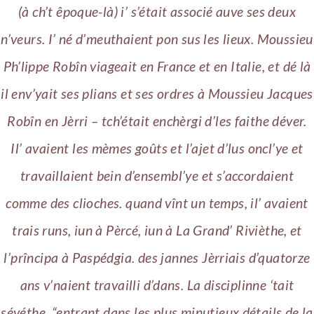
(à ch’t êpoque-là) i’ s’était associé auve ses deux
n’veurs. I’ né d’meuthaient pon sus les lieux. Moussieu
Ph’lippe Robîn viageait en France et en Italie, et dé là
il env’yait ses plians et ses ordres à Moussieu Jacques
Robîn en Jèrri – tch’était enchèrgi d’les faithe déver.
Il’ avaient les mèmes goûts et l’ajet d’lus oncl’ye et
travaillaient bein d’ensembl’ye et s’accordaient
comme des clioches. quand vînt un temps, il’ avaient
trais runs, iun à Pèrcé, iun à La Grand’ Rivièthe, et
l’prîncipa à Paspédgia. des jannes Jèrriais d’quatorze
ans v’naient travailli d’dans. La disciplinne ‘tait
sévéthe, “entrant dans les plus minutieux détails de la