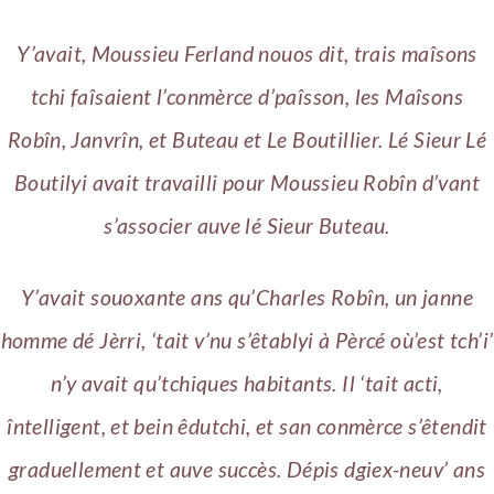
Y’avait, Moussieu Ferland nouos dit, trais maîsons
tchi faîsaient l’conmèrce d’paîsson, les Maîsons
Robîn, Janvrîn, et Buteau et Le Boutillier. Lé Sieur Lé
Boutilyi avait travailli pour Moussieu Robîn d’vant
s’associer auve lé Sieur Buteau.
Y’avait souoxante ans qu’Charles Robîn, un janne
homme dé Jèrri, ‘tait v’nu s’êtablyi à Pèrcé où’est tch’i’
n’y avait qu’tchiques habitants. Il ‘tait acti,
întelligent, et bein êdutchi, et san conmèrce s’êtendit
graduellement et auve succès. Dépis dgiex-neuv’ ans