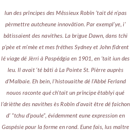
Iun des prîncipes des Mêssieux Robîn ‘tait dé n’pas
pèrmettre autcheune innovâtion. Par exempl’ye, i’
bâtissaient des navithes. La brigue Dawn, dans tchi
p’pèe et m’mèe et mes fréthes Sydney et John fîdrent
lé viage dé Jèrri à Paspédgia en 1901, en ‘tait iun des
leu. Il avait ‘té bâti à La Pointe St. Pièrre auprès
d’Malbaie. Eh bein, l’histouaithe dé l’Abbé Ferland
nouos raconte qué ch’tait un prîncipe êtablyi qué
l’drièthe des navithes ès Robîn d’avait être dé faichon
d’ “tchu d’poule”, évidemment eune expression en
Gaspésie pour la forme en rond. Eune fais, lus maître