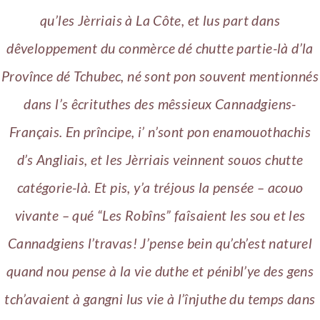
qu’les Jèrriais à La Côte, et lus part dans
dêveloppement du conmèrce dé chutte partie-là d’la
Provînce dé Tchubec, né sont pon souvent mentionnés
dans l’s êcrituthes des mêssieux Cannadgiens-
Français. En prîncipe, i’ n’sont pon enamouothachis
d’s Angliais, et les Jèrriais veinnent souos chutte
catégorie-là. Et pis, y’a tréjous la pensée – acouo
vivante – qué “Les Robîns” faîsaient les sou et les
Cannadgiens l’travas!
J’pense bein qu’ch’est naturel
quand nou pense à la vie duthe et pénibl’ye des gens
tch’avaient à gangni lus vie à l’înjuthe du temps dans