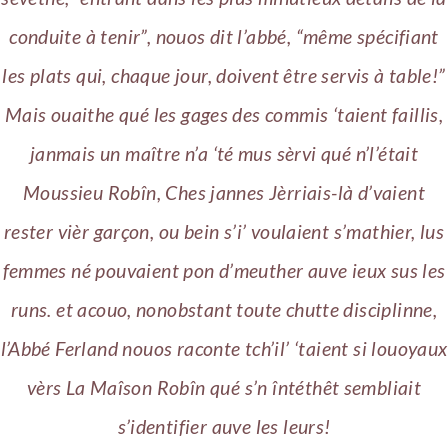
conduite à tenir”, nouos dit l’abbé, “même spécifiant
les plats qui, chaque jour, doivent être servis à table!”
Mais ouaithe qué les gages des commis ‘taient faillis,
janmais un maître n’a ‘té mus sèrvi qué n’l’était
Moussieu Robîn, Ches jannes Jèrriais-là d’vaient
rester vièr garçon, ou bein s’i’ voulaient s’mathier, lus
femmes né pouvaient pon d’meuther auve ieux sus les
runs. et acouo, nonobstant toute chutte disciplinne,
l’Abbé Ferland nouos raconte tch’il’ ‘taient si louoyaux
vèrs La Maîson Robîn qué s’n întéthêt sembliait
s’identifier auve les leurs!