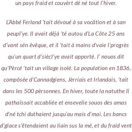
un pays fraid et couvèrt dé né tout l’hiver.
L’Abbé Ferland ‘tait dévoué à sa vocâtion et à san
peupl’ye. Il avait dêjà ‘té autou d’La Côte 25 ans
d’vant sén êvêque, et il ‘tait à mains d’vaie l’progrès
qu’un quart d’siècl’ye avait apporté. I’ nouos dit
qu’Pèrcé ‘tait un village isolé. La population en 1836,
compôsée d’Cannadgiens, Jèrriais et Irlandais, ‘tait
dans les 500 pèrsonnes. En hiver, toute la natuthe lî
pathaîssait accabliée et ensevelie souos des amas
d’né tchi duthaient jusqu’au mais d’mai. Les bancs
d’glace s’êtendaient au liain sus la mé, et du fraid vent