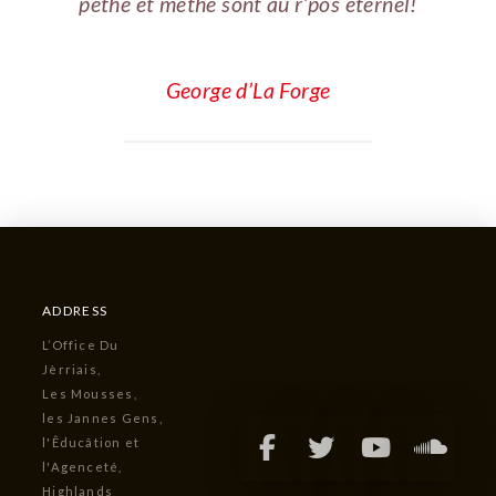
péthe et méthe sont au r’pos êtèrnel!
George d’La Forge
ADDRESS
L’Office Du
Jèrriais,
Les Mousses,
les Jannes Gens,
l'Êducâtion et
l'Agenceté,
Highlands