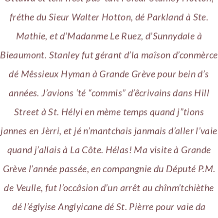
fréthe du Sieur Walter Hotton, dé Parkland à Ste.
Mathie, et d’Madanme Le Ruez, d’Sunnydale à
Bieaumont. Stanley fut gérant d’la maîson d’conmèrce
dé Mêssieux Hyman à Grande Grève pour bein d’s
années. J’avions ‘té “commis” d’êcrivains dans Hill
Street à St. Hélyi en mème temps quand j”tions
jannes en Jèrri, et jé n’mantchais janmais d’aller l’vaie
quand j’allais à La Côte. Hélas! Ma visite à Grande
Grève l’année passée, en compangnie du Député P.M.
de Veulle, fut l’occâsion d’un arrêt au chînm’tchièthe
dé l’églyise Anglyicane dé St. Pièrre pour vaie da