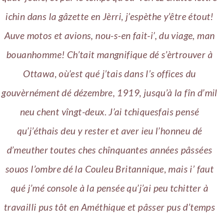
ichin dans la gâzette en Jèrri, j’espèthe y’être étout!
Auve motos et avions, nou-s-en fait-i’, du viage, man
bouanhomme! Ch’tait mangnifique dé s’èrtrouver à
Ottawa, où’est qué j’tais dans l’s offices du
gouvèrnément dé dézembre, 1919, jusqu’à la fîn d’mil
neu chent vîngt-deux. J’ai tchiquesfais pensé
qu’j’éthais deu y rester et aver ieu l’honneu dé
d’meuther toutes ches chînquantes années pâssées
souos l’ombre dé la Couleu Britannique, mais i’ faut
qué j’mé console à la pensée qu’j’ai peu tchitter à
travailli pus tôt en Améthique et pâsser pus d’temps