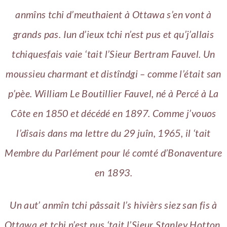
anmîns tchi d’meuthaient à Ottawa s’en vont à
grands pas. Iun d’ieux tchi n’est pus et qu’j’allais
tchiquesfais vaie ‘tait l’Sieur Bertram Fauvel. Un
moussieu charmant et distîndgi – comme l’était san
p’pèe. William Le Boutillier Fauvel, né à Percé à La
Côte en 1850 et décédé en 1897. Comme j’vouos
l’dîsais dans ma lettre du 29 juîn, 1965, il ‘tait
Membre du Parlément pour lé comté d’Bonaventure
en 1893.
Un aut’ anmîn tchi pâssait l’s hivièrs siez san fis à
Ottawa et tchi n’est pus ‘tait l’Sieur Stanley Hotton,