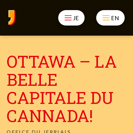
JE
EN
OTTAWA – LA
BELLE
CAPITALE DU
CANNADA!
OFFICE DU JERRIAIS