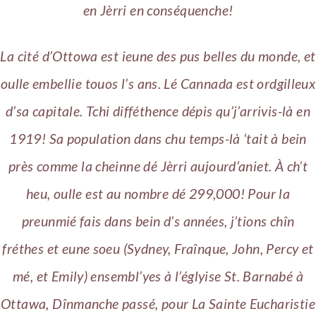
en Jèrri en conséquenche!
La cité d’Ottowa est ieune des pus belles du monde, et
oulle embellie touos l’s ans. Lé Cannada est ordgilleux
d’sa capitale. Tchi difféthence dépis qu’j’arrivis-là en
1919! Sa population dans chu temps-là ‘tait à bein
près comme la cheinne dé Jèrri aujourd’aniet. À ch’t
heu, oulle est au nombre dé 299,000! Pour la
preunmié fais dans bein d’s années, j’tions chîn
fréthes et eune soeu (Sydney, Fraînque, John, Percy et
mé, et Emily) ensembl’yes à l’églyise St. Barnabé à
Ottawa, Dînmanche passé, pour La Sainte Eucharistie