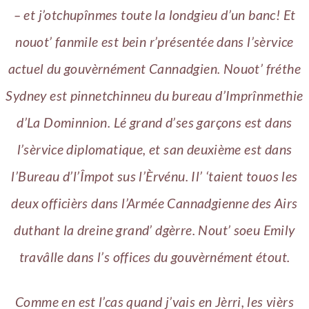
– et j’otchupînmes toute la londgieu d’un banc! Et
nouot’ fanmile est bein r’présentée dans l’sèrvice
actuel du gouvèrnément Cannadgien. Nouot’ fréthe
Sydney est pinnetchinneu du bureau d’Imprînmethie
d’La Dominnion. Lé grand d’ses garçons est dans
l’sèrvice diplomatique, et san deuxième est dans
l’Bureau d’l’Împot sus l’Èrvénu. Il’ ‘taient touos les
deux officièrs dans l’Armée Cannadgienne des Airs
duthant la dreine grand’ dgèrre. Nout’ soeu Emily
travâlle dans l’s offices du gouvèrnément étout.
Comme en est l’cas quand j’vais en Jèrri, les vièrs