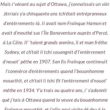
Mais r’vénant au sujet d’Ottawa, j’connaîssais un vièr
Jèrriais y’a chînquante ans tch’était entrépranneux
d’entèrrements-là. Il avait nom Fraînque Hamon et
avait d’meuthé sus l’Île Bonaventure auprès d’Percé,
à La Côte. Il’ ‘taient grands anmîns, li et man fréthe
Sydney, et ch’tait li tchi souangnit d’l’entèrrement
d’nouot’ péthe en 1907. San fis Fraînque continnuit
l’conmèrce d’entèrrements quand l’bouanhomme
mouothit, et ch’tait li tchi fît l’entèrrement d’nouot’
méthe en 1934. Y’a trais ou quatre ans, i’ s’adonnit
qué j’tais à Ottawa quand la veuve du bouanhomme
Fraînque mouothit, et j’allis payi visite dé deu à la