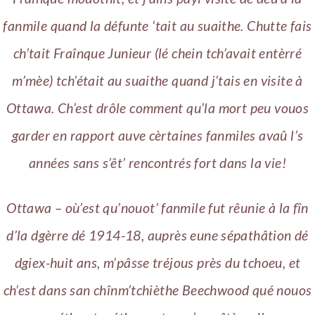
fanmile quand la défunte ‘tait au suaithe. Chutte fais
ch’tait Fraînque Junieur (lé chein tch’avait entèrré
m’mèe) tch’était au suaithe quand j’tais en visite à
Ottawa. Ch’est drôle comment qu’la mort peu vouos
garder en rapport auve cèrtaines fanmiles avaû l’s
années sans s’êt’ rencontrés fort dans la vie!
Ottawa – où’est qu’nouot’ fanmile fut rêunie à la fîn
d’la dgèrre dé 1914-18, auprès eune sépathâtion dé
dgiex-huit ans, m’pâsse tréjous près du tchoeu, et
ch’est dans san chînm’tchièthe Beechwood qué nouos