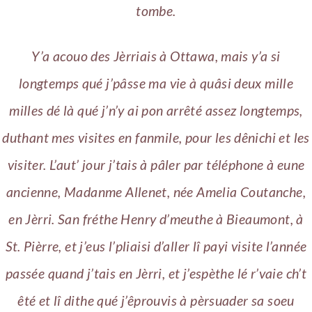
tombe.
Y’a acouo des Jèrriais à Ottawa, mais y’a si
longtemps qué j’pâsse ma vie à quâsi deux mille
milles dé là qué j’n’y ai pon arrêté assez longtemps,
duthant mes visites en fanmile, pour les dênichi et les
visiter. L’aut’ jour j’tais à pâler par téléphone à eune
ancienne, Madanme Allenet, née Amelia Coutanche,
en Jèrri. San fréthe Henry d’meuthe à Bieaumont, à
St. Pièrre, et j’eus l’pliaisi d’aller lî payi visite l’année
passée quand j’tais en Jèrri, et j’espèthe lé r’vaie ch’t
êté et lî dithe qué j’êprouvis à pèrsuader sa soeu