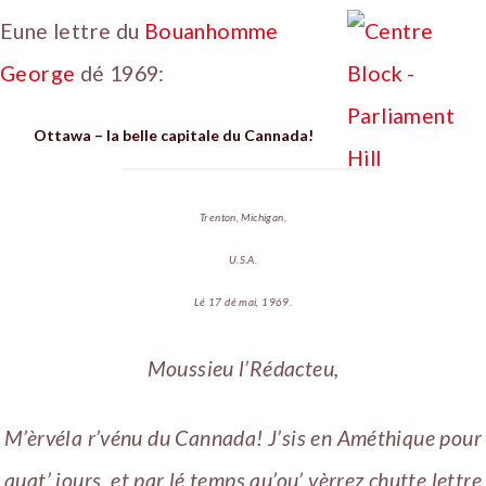
Eune lettre du
Bouanhomme
George
dé 1969:
Ottawa – la belle capitale du Cannada!
Trenton, Michigan,
U.S.A.
Lé 17 dé mai, 1969.
Moussieu l’Rédacteu,
M’èrvéla r’vénu du Cannada! J’sis en Améthique pour
quat’ jours, et par lé temps qu’ou’ vèrrez chutte lettre