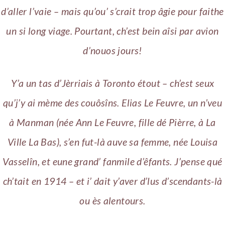
d’aller l’vaie – mais qu’ou’ s’crait trop âgie pour faithe
un si long viage. Pourtant, ch’est bein aîsi par avion
d’nouos jours!
Y’a un tas d’Jèrriais à Toronto étout – ch’est seux
qu’j’y ai mème des couôsîns. Elias Le Feuvre, un n’veu
à Manman (née Ann Le Feuvre, fille dé Pièrre, à La
Ville La Bas), s’en fut-là auve sa femme, née Louisa
Vasselîn, et eune grand’ fanmile d’êfants. J’pense qué
ch’tait en 1914 – et i’ dait y’aver d’lus d’scendants-là
ou ès alentours.