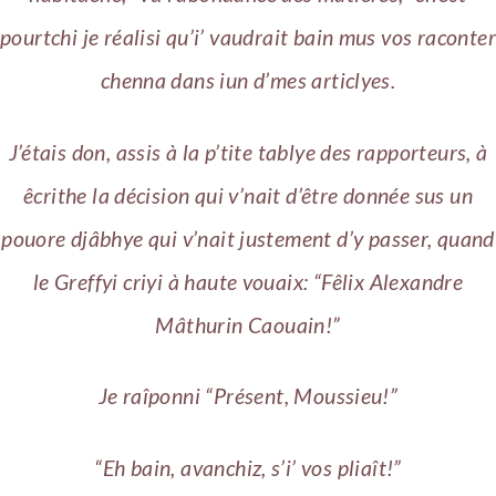
pourtchi je réalisi qu’i’ vaudrait bain mus vos raconter
chenna dans iun d’mes articlyes.
J’étais don, assis à la p’tite tablye des rapporteurs, à
êcrithe la décision qui v’nait d’être donnée sus un
pouore djâbhye qui v’nait justement d’y passer, quand
le Greffyi criyi à haute vouaix: “Fêlix Alexandre
Mâthurin Caouain!”
Je raîponni “Présent, Moussieu!”
“Eh bain, avanchiz, s’i’ vos pliaît!”