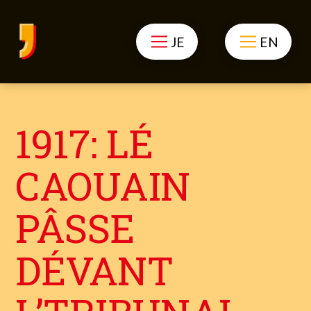
JE
EN
1917: LÉ
CAOUAIN
PÂSSE
DÉVANT