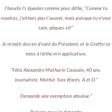
I’hauchi l’s êpaules comme pour dithe, “Comme tu
voudras, j’aithais peu t’sauver, mais puisque tu n’veur
sain, pôques-té!”
Je m’mâti don en d’vant du Président, et le Greffyi se
mins à liéthe m’n application.
“Félix Alexandre Mathurin Caouain, 40 ans.
Journaliste. Mathié. Siex êfants. A et D.”
Demande une exemption absolue.”
Raisons pour la d’mande: