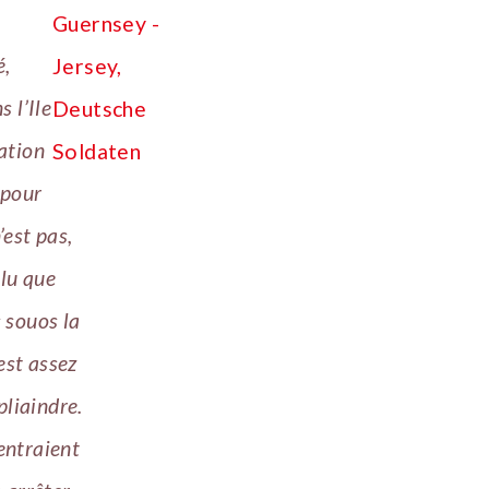
é,
 l’Ile
ation
 pour
’est pas,
ulu que
 souos la
est assez
pliaindre.
entraient