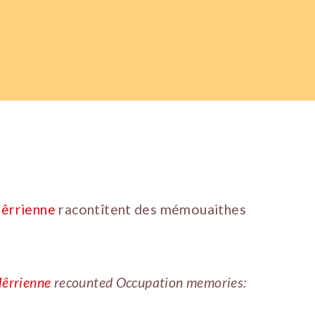
Mêrrienne
racontîtent des mémouaithes
Mêrrienne
recounted Occupation memories: