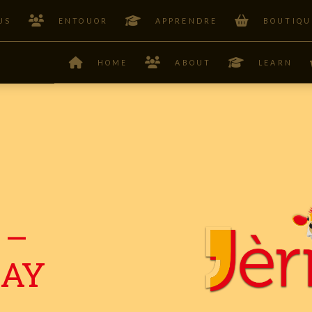
US
ENTOUOR
APPRENDRE
BOUTIQU
HOME
ABOUT
LEARN
 –
DAY