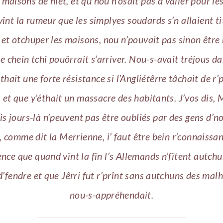
 maîsons de niet, et qu’nou n’ôsait pas d’valler pour les
înt la rumeur que les simplyes soudards s’n allaient ti
s et otchuper les maisons, nou n’pouvait pas sinon être
e chein tchi pouôrrait s’arriver. Nou-s-avait tréjous da
thait une forte résistance si l’Angliétêrre tâchait de r
, et que y’éthait un massacre des habitants. J’vos dis,
is jours-là n’peuvent pas être oubliés par des gens d’no
, comme dit la Merrienne, i’ faut être bein r’connaissan
nce que quand vînt la fîn l’s Allemands n’fîtent autchu
d’fendre et que Jêrri fut r’prînt sans autchuns des mal
nou-s-appréhendait.