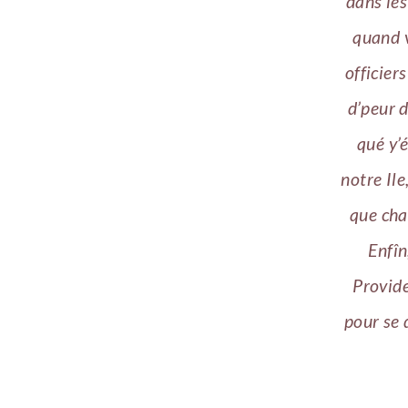
dans les
quand v
officier
d’peur d
qué y’é
notre Ile
que cha
Enfîn
Provide
pour se 