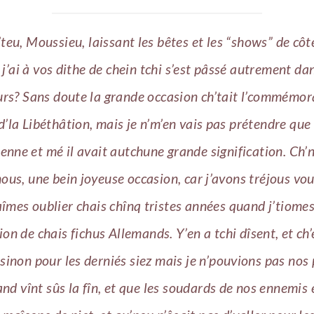
’teu, Moussieu, laissant les bêtes et les “shows” de côt
j’ai à vos dithe de chein tchi s’est pâssé autrement dans
urs? Sans doute la grande occasion ch’tait l’commémor
d’la Libéthâtion, mais je n’m’en vais pas prétendre que
enne et mé il avait autchune grande signification. Ch’n
ous, une bein joyeuse occasion, car j’avons tréjous vo
aîmes oublier chais chînq tristes années quand j’tiomes
on de chais fichus Allemands. Y’en a tchi dîsent, et ch’
 sinon pour les derniés siez mais je n’pouvions pas nos 
nd vînt sûs la fîn, et que les soudards de nos ennemis 