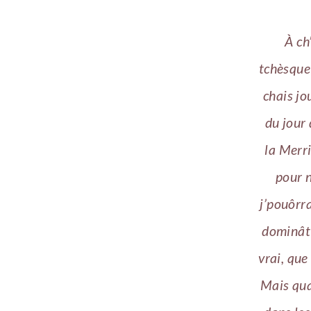
À ch
tchèsque 
chais jo
du jour 
la Merri
pour n
j’pouôrr
dominâti
vrai, que
Mais qua