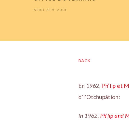
APRIL 4TH, 2015
BACK
En 1962,
Ph’lip et 
d’l’Otchupâtion:
In 1962,
Ph’lip and 