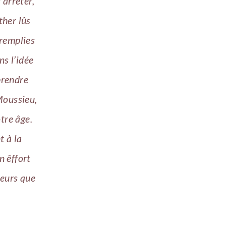
 arrêter,
ther lûs
 remplies
ns l’idée
’prendre
 Moussieu,
tre âge.
t à la
n êffort
heurs que