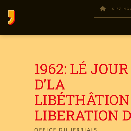
SIEZ NO
1962: LÉ JOUR
D’LA
LIBÉTHÂTION
LIBERATION 
OFFICE DU JERRIAIS