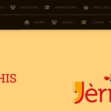
US
ENTOUOR
APPRENDRE
BOUTIQU
HOME
ABOUT
LEARN
HIS