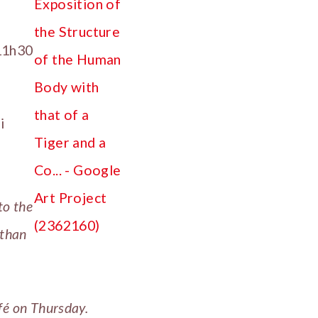
-11h30
i
to the
 than
fé on Thursday.