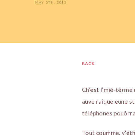
MAY 5TH, 2015
BACK
Ch’est l’mié-tèrme 
auve raîque eune st
téléphones pouôrrai
Tout coumme, y’éth