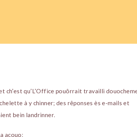
et ch’est qu’L’Office pouôrrait travailli douochem
chelette à y chinner; des rêponses ès e-mails et
ent bein landrinner.
a acouo: