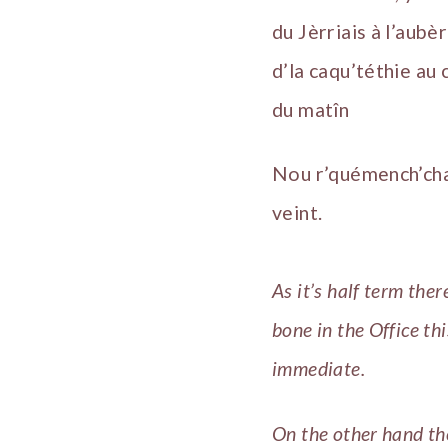
du Jèrriais à l’aub
d’la caqu’téthie au
du matîn
Nou r’quémench’cha è
veint.
As it’s half term ther
bone in the Office th
immediate.
On the other hand the