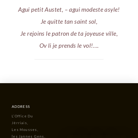
Agui petit Austet, – agui modeste asyle!
Je quitte tan saint sol,
Je rejoins le patron de ta joyeuse ville,
Ov li je prends le vol!….
ADDRESS
L’Office Du
Jèrriais,
Les Mousses,
les Jannes Gens,