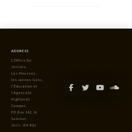
ADDRESS
L’Office Du
Jèrriais,
Les Mousses,
les Jannes Gens,
l'Êducâtion et
l'Agenceté,
Highlands
Campus,
PO Box 142, St
Saûveur,
Jèrri, JE4 8QJ