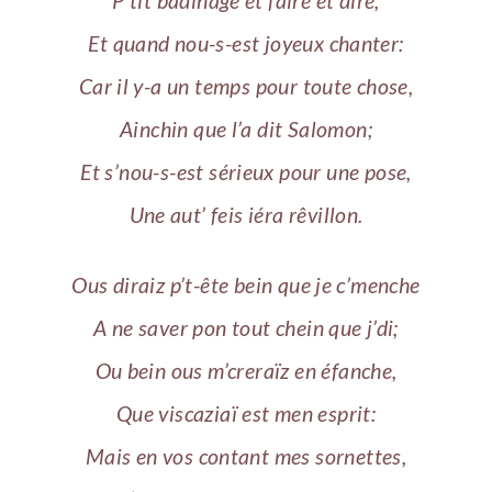
P’tit badinage et faire et dire,
Et quand nou-s-est joyeux chanter:
Car il y-a un temps pour toute chose,
Ainchin que l’a dit Salomon;
Et s’nou-s-est sérieux pour une pose,
Une aut’ feis iéra rêvillon.
Ous diraiz p’t-ête bein que je c’menche
A ne saver pon tout chein que j’di;
Ou bein ous m’creraïz en éfanche,
Que viscaziaï est men esprit:
Mais en vos contant mes sornettes,