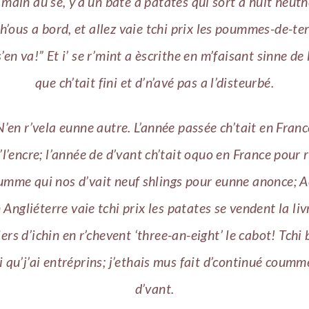
’main au sé, y’a un baté a patates qui sort a huit heuth
’ous a bord, et allez vaie tchi prix les poummes-de-ter
s’en va!” Et i’ se r’mint a èscrithe en m’faisant sinne de
que ch’tait fini et d’n’avé pas a l’disteurbé.
’en r’vela eunne autre. L’année passée ch’tait en Fran
’l’encre; l’année de d’vant ch’tait oquo en France pour 
umme qui nos d’vait neuf shlings pour eunne anonce; A
n Angliéterre vaie tchi prix les patates se vendent la li
iers d’ichin en r’chevent ‘three-an-eight’ le cabot! Tchi 
 qu’j’ai entréprins; j’ethais mus fait d’continué coumme
d’vant.