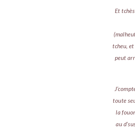
Et tchès
(malheut
tcheu, et
peut arr
J’compte
toute seu
la fouor
au d’su