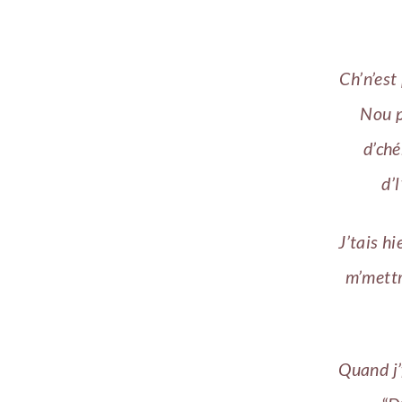
Ch’n’est
Nou p
d’ché
d’
J’tais h
m’mettr
Quand j’