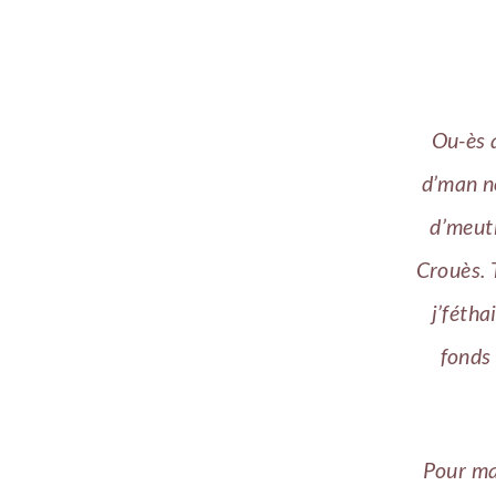
Ou-ès q
d’man no
d’meuth
Crouès. 
j’fétha
fonds 
Pour ma