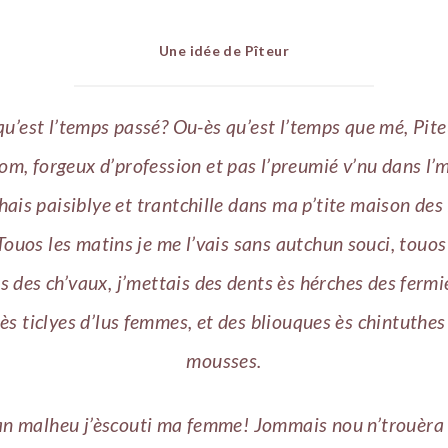
Une idée de Pîteur
u’est l’temps passé? Ou-ès qu’est l’temps que mé, Pit
m, forgeux d’profession et pas l’preumié v’nu dans l’m
ais paisiblye et trantchille dans ma p’tite maison de
Touos les matins je me l’vais sans autchun souci, touos 
is des ch’vaux, j’mettais des dents ès hérches des fermi
ès ticlyes d’lus femmes, et des bliouques ès chintuthes
mousses.
n malheu j’èscouti ma femme! Jommais nou n’trouèra 