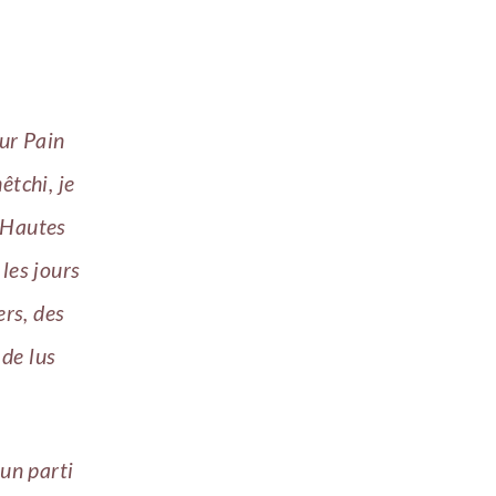
eur Pain
êtchi, je
s Hautes
les jours
ers, des
 de lus
un parti