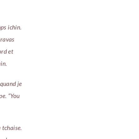
ps ichin.
travas
ord et
in.
 quand je
pe. “You
 tchaise.