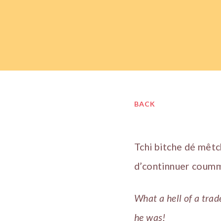
BACK
Tchi bitche dé mêtch
d’continnuer coumme
What a hell of a trad
he was!