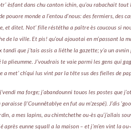
tr’ èsfant dans chu canton ichin, qu’ou rabachait tout 
’de pouore monde a l’entou d’nous: des fermiers, des ca
e, et ditet. Not’ fille réstétha a paître ès coucous si no
e de la ville. Et pis! qu’oul ajouotai en m’passant la 
x tandi que j’tais assis a liéthe la gazette; y’a un avnin
la plieumme. J’voudrais te vaie parmi les gens qui ga
ie a met’ ch’qui lus vint par la tête sus des fielles de pap
j’vendi ma forge; j’abandounni touos les postes que j’
 paraisse (l’Counnêtablye en fut au m’zespé). J’dis ‘go
din, a mes lapins, au chimtchethe ou-ès qu’j’allais so
ié après eunne squall a la maison – et j’m’en vint la ou-