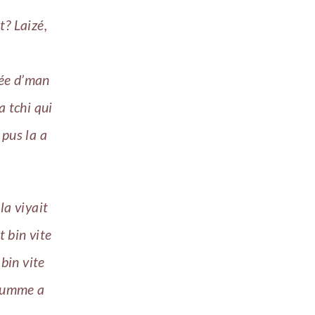
t? Laizé,
uée d’man
a tchi qui
 pus la a
la viyait
t bin vite
 bin vite
reumme a