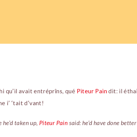
i qu’il avait entréprîns, qué
Piteur Pain
dit: il éth
 i’ ‘tait d’vant!
e he’d taken up,
Piteur Pain
said: he’d have done better