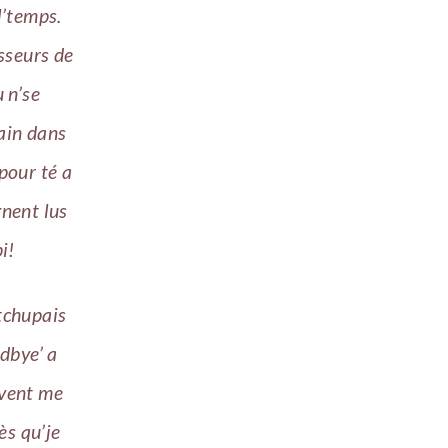
l’temps.
sseurs de
u n’se
main dans
 pour té a
gnent lus
i!
otchupais
odbye’ a
uvent me
ès qu’je