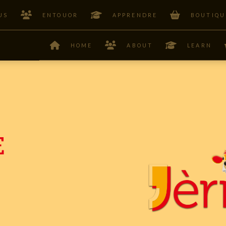
US
ENTOUOR
APPRENDRE
BOUTIQU
HOME
ABOUT
LEARN
E