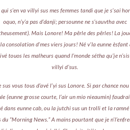
 qui s’en va villyi sus mes femmes tandi que je s’sai hor
oquo, n’y’a pas d’danji; persounne ne s’sauvtha avec
heusement). Mais Lonore! Ma pêrle des pêrles! La jo
 la consolation d’mes viers jours! Né v’la eunne èsfant 
ivé touos les malheurs quand l’monde sétha qu’je n’sis
villyi d’sus.
 sus vous tous d’avé l’yi sus Lonore. Si par chance nou 
le (eunne grosse courte, l’air un mio nieaumin) faudrai
é dans eunne cab, ou la jutchi sus un trolli et la ramné
s du “Morning News.” A mains pourtant que je n’l’enf