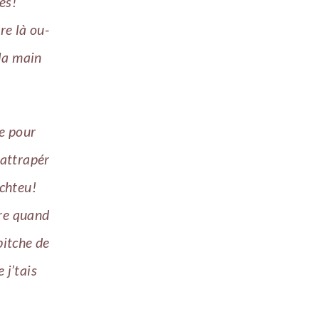
es!
re là ou-
 la main
ce pour
rattrapér
chteu!
vre quand
bitche de
 j’tais