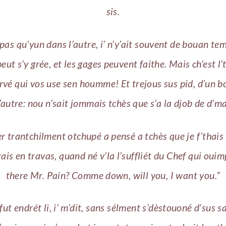
sis.
 pas qu’yun dans l’autre, i’ n’y’ait souvent de bouan tem
eut s’y grée, et les gages peuvent faithe. Mais ch’est l’
rvé qui vos use sen houmme! Et trejous sus pid, d’un b
l’autre: nou n’sait jommais tchès que s’a la djob de d’ma
ier trantchilment otchupé a pensé a tchès que je f’thais
ais en travas, quand né v’la l’suffliét du Chef qui ouim
there Mr. Pain? Comme down, will you, I want you.”
fut endrét li, i’ m’dit, sans sélment s’dèstouoné d’sus sa