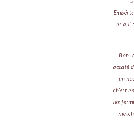
“D
Embértch
ès qui 
Bon! N
accaté d
un ho
ch’est e
les ferm
mêtchi