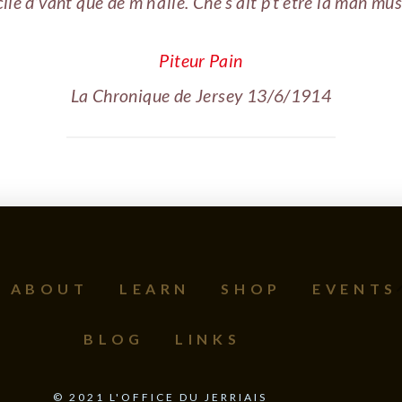
clié d’vant que de m’n’allé. Che s’ait p’t’être la man mus
Piteur Pain
La Chronique de Jersey 13/6/1914
ABOUT
LEARN
SHOP
EVENTS
BLOG
LINKS
©
2021
L'OFFICE DU JERRIAIS