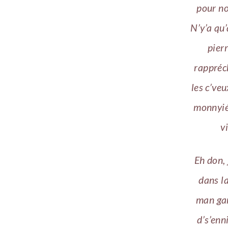
pour no
N’y’a qu
pierr
rappréch
les c’veu
monnyié 
v
Eh don, 
dans la
man gar
d’s’enn