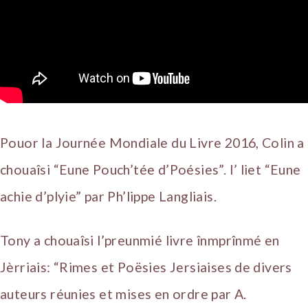
Pouor la Journée Mondiale du Livre 2016, Colin a
chouaîsi “Eune Pouch’tée d’Poésies”. I’ liet “Eune
achie d’plyie” par Ph’lippe Langliais.
Tony a chouaîsi l’preunmié livre înmprînmé en
Jèrriais: “Rimes et Poësies Jersiaises de divers
auteurs réunies et mises en ordre par A.