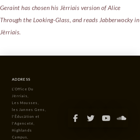
Geraint has chosen his Jèrriais version of Alice
Through the Looking-Glass, and reads Jabberwocky in
Jèrriais.
ADDRESS
L’Office Du
Jèrriais,
Les Mousses,
les Jannes Gens,
l'Êducâtion et
l'Agenceté,
Highlands
Campus,