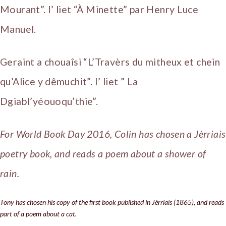
Mourant”. I’ liet “À Minette” par Henry Luce
Manuel.
Geraint a chouaîsi “L’Travèrs du mitheux et chein
qu’Alice y dêmuchit”. I’ liet ” La
Dgiabl’yéouoqu’thie”.
For World Book Day 2016, Colin has chosen a Jèrriais
poetry book, and reads a poem about a shower of
rain.
Tony has chosen his copy of the first book published in Jèrriais (1865), and reads
part of a poem about a cat.