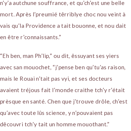
n’y’a autchune souffrance, et qu’ch’est une belle
mort. Après l’preumié têrriblye choc nou veint à
vais qu’la Providence a tait bouonne, et nou dait
en être r’connaissants.”
“Eh ben, man Ph’lip,” ou dit, êssuyant ses yiers
avec san mouochet, “j’pense ben qu’tu’as raison,
mais le Rouai n’tait pas vyi, et ses docteurs
avaient tréjous fait l’monde craithe tch’y r’était
prèsque en santé. Chen que j’trouve drôle, ch’est
qu’avec toute lûs science, y n’pouvaient pas
dêcouvri tch’y tait un homme mouothant.”