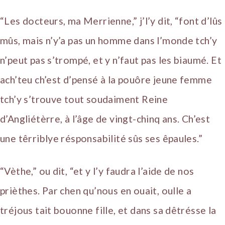
“Les docteurs, ma Merrienne,” j’l’y dit, “font d’lûs
mûs, mais n’y’a pas un homme dans l’monde tch’y
n’peut pas s’trompé, et y n’faut pas les biaumé. Et
ach’teu ch’est d’pensé à la pouôre jeune femme
tch’y s’trouve tout soudaiment Reine
d’Angliétèrre, à l’âge de vingt-chinq ans. Ch’est
une têrriblye résponsabilité sûs ses êpaules.”
“Vèthe,” ou dit, “et y l’y faudra l’aide de nos
prièthes. Par chen qu’nous en ouait, oulle a
tréjous tait bouonne fille, et dans sa dêtrésse la