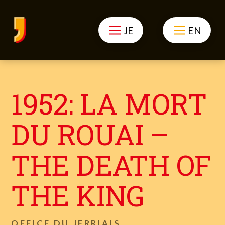
JE
EN
1952: LA MORT
DU ROUAI –
THE DEATH OF
THE KING
OFFICE DU JERRIAIS