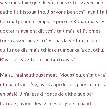
savé mûs Jane que de v’nin nos êffrité avec une
patheille histouaithe. J’savons ben tch’il avait tait
ben mal pour un temps, le pouôre Rouai, mais les
docteurs avaient dit tch’y tait mûs, et j’tiomes
tous rasseûthés. Ch’n’est pas la véthité, chen
qu’tu nos dis, mais tchique rumeur qu’a couothu.
R’va-t’en siez té faithe tan travas.”
Mais… malheutheusement, Moussieu, ch’tait vrai,
et quand vint l’sé, assis aupi du feu, j’nos mîmes à
en pâslé. J’n’ai pas d’honte de dithe que par
bordée j’avions les lérmes ès yiers, quand