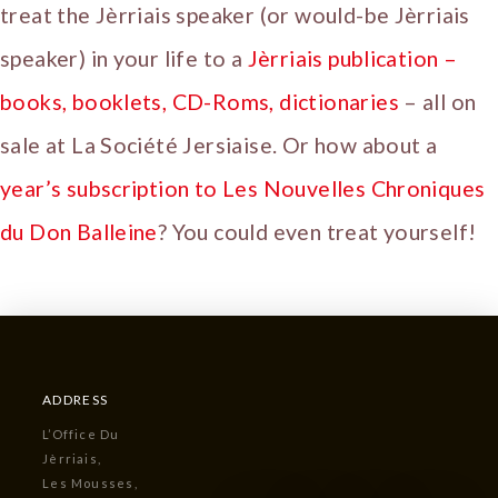
treat the Jèrriais speaker (or would-be Jèrriais
speaker) in your life to a
Jèrriais publication –
books, booklets, CD-Roms, dictionaries
– all on
sale at La Société Jersiaise. Or how about a
year’s subscription to Les Nouvelles Chroniques
du Don Balleine
? You could even treat yourself!
ADDRESS
L’Office Du
Jèrriais,
Les Mousses,