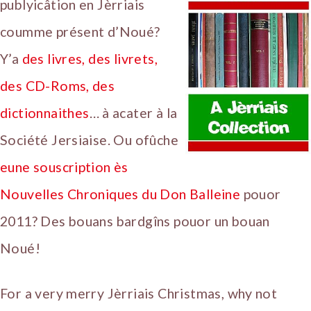
publyicâtion en Jèrriais
coumme présent d’Noué?
Y’a
des livres, des livrets,
des CD-Roms, des
dictionnaithes
… à acater à la
Société Jersiaise. Ou ofûche
eune souscription ès
Nouvelles Chroniques du Don Balleine
pouor
2011? Des bouans bardgîns pouor un bouan
Noué!
For a very merry Jèrriais Christmas, why not