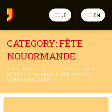
JE
EN
CATEGORY:
FÊTE
NOUORMANDE
A FESTIVAL OF STORIES, POEMS, AND
SONGS TO CELEBRATE OUR SHARED
NORMAN CULTURE