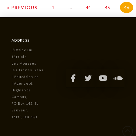
« PREVIOUS
1
…
44
45
46
ADDRESS
L’Office Du
Jèrriais,
Les Mousses,
les Jannes Gens,
l'Êducâtion et
l'Agenceté,
Highlands
Campus,
PO Box 142, St
Saûveur,
Jèrri, JE4 8QJ